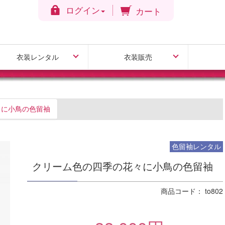
ログイン
カート
衣装レンタル
衣装販売
引振袖レンタル
色打掛レンタル
白無垢レンタル
色掛下レンタル
白無垢販売
ドレス販売
々に小鳥の色留袖
色留袖レンタル
クリーム色の四季の花々に小鳥の色留袖
商品コード： to802