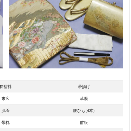
長襦袢
帯揚げ
末広
草履
肌着
腰ひも(4本)
帯枕
前板