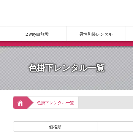
２way白無垢
男性和装レンタル
色掛下レンタル一覧
色掛下レンタル一覧
価格順