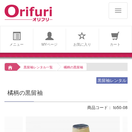
navigat
メニュー
MYページ
お気に入り
カート
黒留袖レンタル一覧
橘柄の黒留袖
黒留袖レンタル
橘柄の黒留袖
商品コード： to50-08