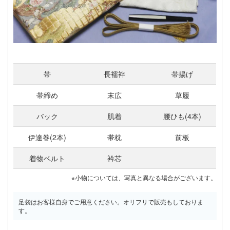
帯
長襦袢
帯揚げ
帯締め
末広
草履
バック
肌着
腰ひも(4本)
伊達巻(2本)
帯枕
前板
着物ベルト
衿芯
※小物については、写真と異なる場合がございます。
足袋はお客様自身でご用意ください。オリフリで販売もしておりま
す。