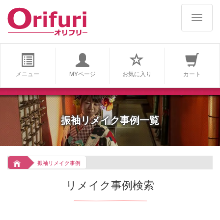
navigat
メニュー
MYページ
お気に入り
カート
振袖リメイク事例一覧
振袖リメイク事例
リメイク事例検索