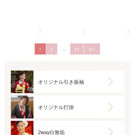
1
2
…
23
次へ
オリジナル引き振袖
オリジナル打掛
2way白無垢