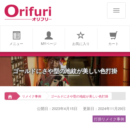
navigat
メニュー
MYページ
お気に入り
カート
ゴールドにさや型の地紋が美しい色打掛
リメイク事例
ゴールドにさや型の地紋が美しい色打掛
公開日：2023年4月15日
更新日：2024年11月29日
打掛リメイク事例