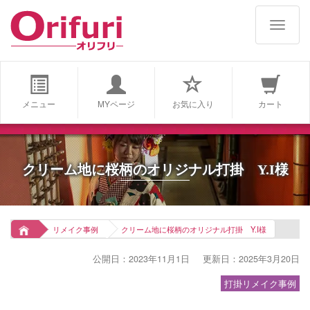
navigat
メニュー
MYページ
お気に入り
カート
クリーム地に桜柄のオリジナル打掛 Y.I様
リメイク事例
クリーム地に桜柄のオリジナル打掛 Y.I様
公開日：2023年11月1日
更新日：2025年3月20日
打掛リメイク事例