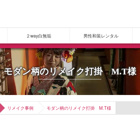
２way白無垢
男性和装レンタル
モダン柄のリメイク打掛 M.T様
リメイク事例
モダン柄のリメイク打掛 M.T様