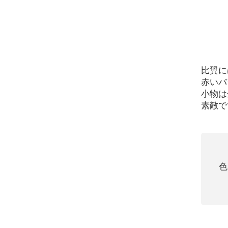
比翼に
赤いバ
小物は
素敵です
色