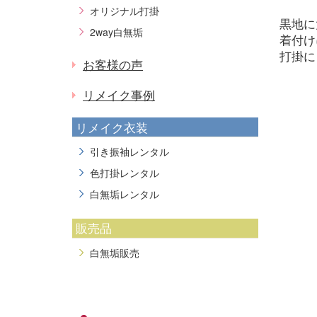
オリジナル打掛
黒地に
2way白無垢
着付け
打掛に
お客様の声
リメイク事例
リメイク衣装
引き振袖レンタル
色打掛レンタル
白無垢レンタル
販売品
白無垢販売