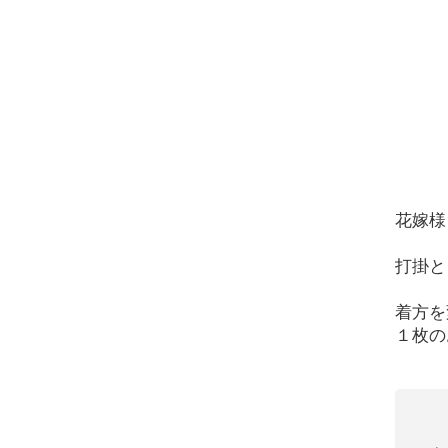
花嫁様
打掛と
着方を
１枚の