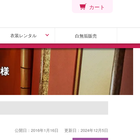
カート
衣装レンタル
白無垢販売
引振袖レンタル
色打掛レンタル
白無垢レンタル
色掛下レンタル
Y様
公開日：2016年1月16日
更新日：2024年12月5日