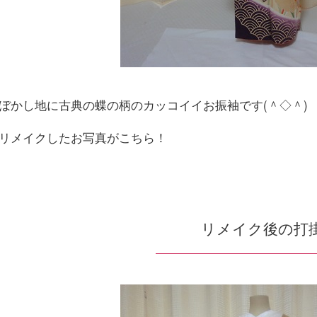
ぼかし地に古典の蝶の柄のカッコイイお振袖です(＾◇＾)
リメイクしたお写真がこちら！
リメイク後の打