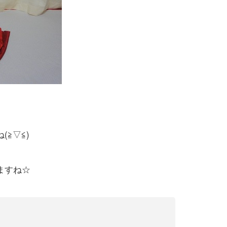
≧▽≦)
ますね☆