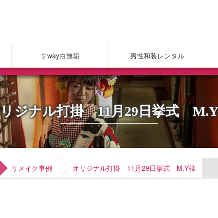
２way白無垢
男性和装レンタル
リジナル打掛 11月29日挙式 M.
リメイク事例
オリジナル打掛 11月29日挙式 M.Y様