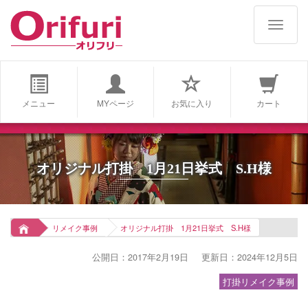
navigat
メニュー
MYページ
お気に入り
カート
オリジナル打掛 1月21日挙式 S.H様
リメイク事例
オリジナル打掛 1月21日挙式 S.H様
公開日：2017年2月19日
更新日：2024年12月5日
打掛リメイク事例