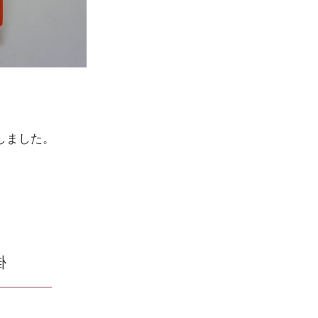
致しました。
掛