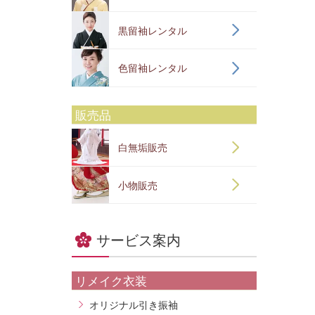
黒留袖レンタル
色留袖レンタル
販売品
白無垢販売
小物販売
サービス案内
リメイク衣装
オリジナル引き振袖