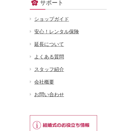
サポート
ショップガイド
安心！レンタル保険
延長について
よくある質問
スタッフ紹介
会社概要
お問い合わせ