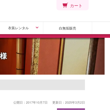
カート
衣装レンタル
白無垢販売
引振袖レンタル
色打掛レンタル
白無垢レンタル
色掛下レンタル
S様
公開日：2017年10月7日
更新日：2025年3月2日