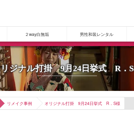
２way白無垢
男性和装レンタル
リジナル打掛 9月24日挙式 R．
リメイク事例
オリジナル打掛 9月24日挙式 R．S様