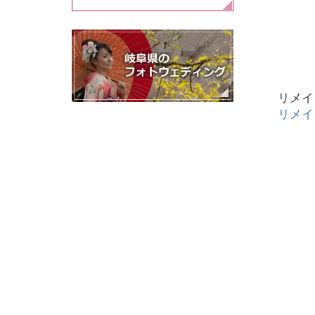
リメイ
リメイ