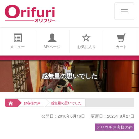
navigat
メニュー
MYページ
お気に入り
カート
感無量の思いでした
お客様の声
感無量の思いでした
公開日：2016年6月16日
更新日：2025年8月27日
オリウチお客様の声