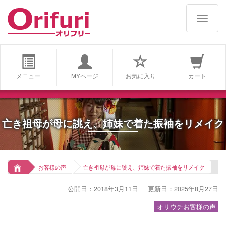
navigat
メニュー
MYページ
お気に入り
カート
亡き祖母が母に誂え、姉妹で着た振袖をリメイク
お客様の声
亡き祖母が母に誂え、姉妹で着た振袖をリメイク
公開日：2018年3月11日
更新日：2025年8月27日
オリウチお客様の声