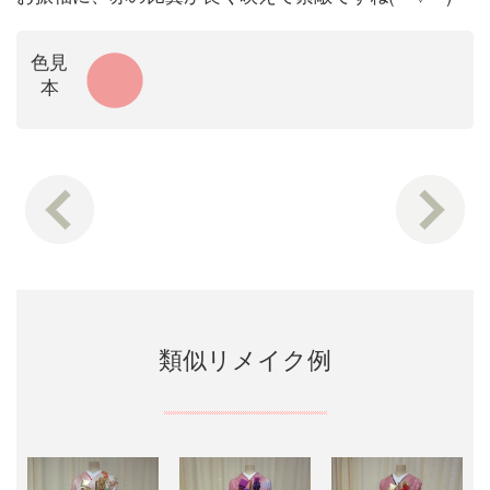
色見
本
類似リメイク例