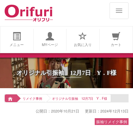
navigat
メニュー
MYページ
お気に入り
カート
オリジナル引振袖 12月7日 Y．F様
リメイク事例
オリジナル引振袖 12月7日 Y．F様
公開日：2020年10月21日
更新日：2024年12月13日
振袖リメイク事例