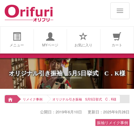
navigat
メニュー
MYページ
お気に入り
カート
オリジナル引き振袖 5月5日挙式 C．K様
リメイク事例
オリジナル引き振袖 5月5日挙式 C．K様
公開日：2019年6月10日
更新日：2025年9月28日
振袖リメイク事例