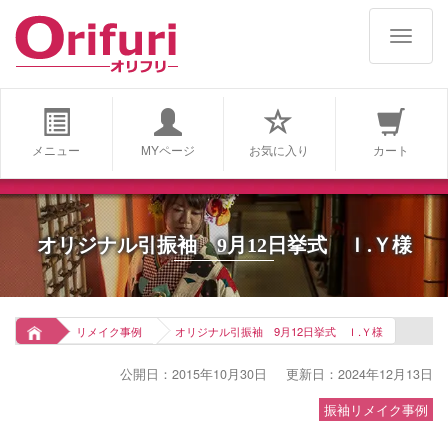
navigat
メニュー
MYページ
お気に入り
カート
オリジナル引振袖 9月12日挙式 Ｉ.Ｙ様
リメイク事例
オリジナル引振袖 9月12日挙式 Ｉ.Ｙ様
公開日：2015年10月30日
更新日：2024年12月13日
振袖リメイク事例