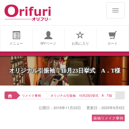
navigat
メニュー
MYページ
お気に入り
カート
オリジナル引振袖 10月23日挙式 A．T様
リメイク事例
オリジナル引振袖 10月23日挙式 A．T様
公開日：2016年11月23日
更新日：2025年9月6日
振袖リメイク事例